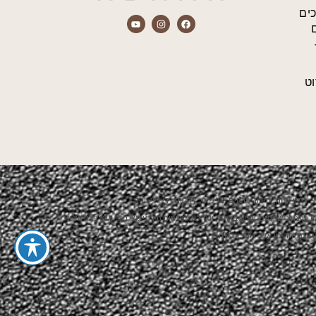
כים
ט
 נכסי שטח, סידור פרחים, צלמים, להקות, די ג'יי ועוד…
ן ברצונך שהתוכן יופיע באתר, וגם לא כפרסום חינמי מצידנו, אנא פנה אלינו
ה וסליחה מראש, צוות אדמה.