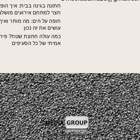
חתונה בגינה בבית: איך הופ
חצר למתחם אירועים מושלם
חופה על הים: מה מותר ואיך
עושים את זה נכון
כמה עולה חתונת שטח? פירו
אמיתי של כל הסעיפים
י חברת אדמה. הפקת האירועים תמיד תהיה בשיתוף צדדים נוספים כגון: ריהוט, עיצוב, קייטרינג,
ודה משותפת. אם והיה ומצאת תוכן שלא לרוחך ובבעלותך זכויות יוצרים או קניין רוחני ו/או אי
 ברשתות החברתיות ואנו נענה בהקדם האפשרי בכדי לסדר את הבעיה ו/או את אי הנעימות, תוד
קידום אורגני
|
קידום אתרים