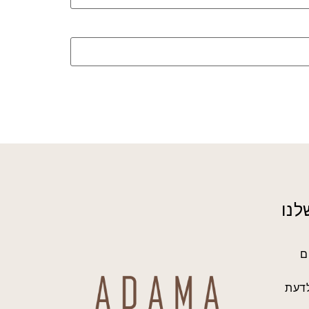
לנו
ם
לדעת