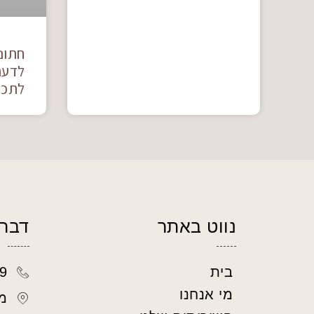
חתונ
לדעת
לתכנ
נווט באתר
דברו
9
בית
מי אנחנו
מ