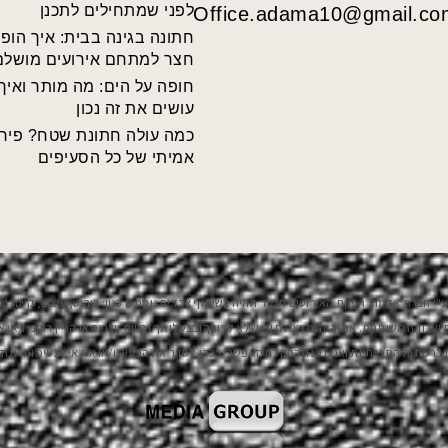
לפני שמתחילים לתכנן
Office.adama10@gmail.co
חתונה בגינה בבית: איך הופ
חצר למתחם אירועים מושלם
חופה על הים: מה מותר ואיך
עושים את זה נכון
כמה עולה חתונת שטח? פירו
אמיתי של כל הסעיפים
י חברת אדמה. הפקת האירועים תמיד תהיה בשיתוף צדדים נוספים כגון: ריהוט, עיצוב, קייטרינג,
ודה משותפת. אם והיה ומצאת תוכן שלא לרוחך ובבעלותך זכויות יוצרים או קניין רוחני ו/או אי
 ברשתות החברתיות ואנו נענה בהקדם האפשרי בכדי לסדר את הבעיה ו/או את אי הנעימות, תוד