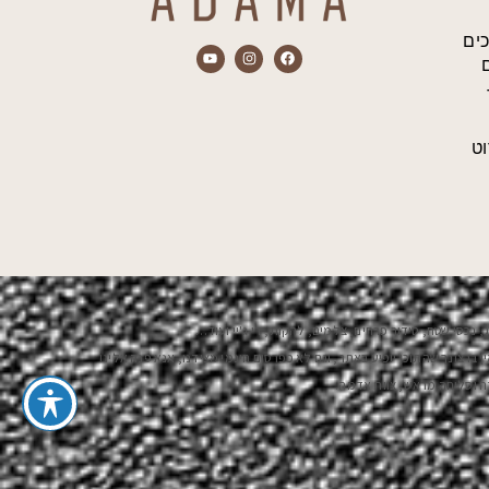
כים
ט
 נכסי שטח, סידור פרחים, צלמים, להקות, די ג'יי ועוד…
ן ברצונך שהתוכן יופיע באתר, וגם לא כפרסום חינמי מצידנו, אנא פנה אלינו
ה וסליחה מראש, צוות אדמה.