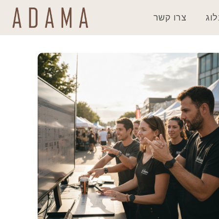
וג
צרו קשר