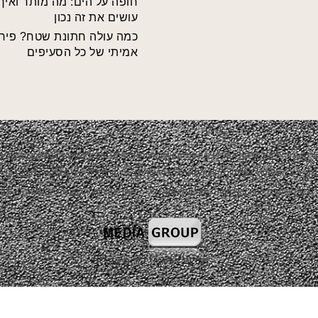
חופה על הים: מה מותר ואיך
עושים את זה נכון
כמה עולה חתונת שטח? פירו
אמיתי של כל הסעיפים
י חברת אדמה. הפקת האירועים תמיד תהיה בשיתוף צדדים נוספים כגון: ריהוט, עיצוב, קייטרינג,
ודה משותפת. אם והיה ומצאת תוכן שלא לרוחך ובבעלותך זכויות יוצרים או קניין רוחני ו/או אי
 ברשתות החברתיות ואנו נענה בהקדם האפשרי בכדי לסדר את הבעיה ו/או את אי הנעימות, תוד
קידום אורגני
|
קידום אתרים