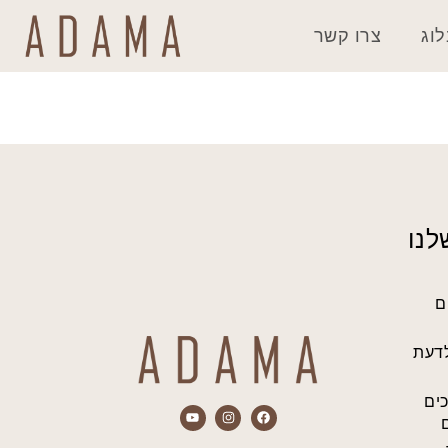
וג
צרו קשר
לנו
ם
לדעת
כים