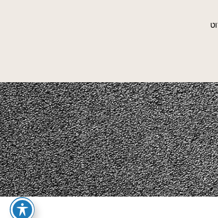
ט
 נכסי שטח, סידור פרחים, צלמים, להקות, די ג'יי ועוד…
ן ברצונך שהתוכן יופיע באתר, וגם לא כפרסום חינמי מצידנו, אנא פנה אלינו
ה וסליחה מראש, צוות אדמה.