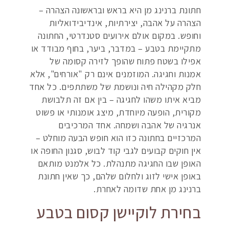
חתונת ברנינג מן היא בראש ובראשונה הצהרה –
הצהרה על אהבה, יצירתיות, אינדיבידואליות
וחופש. במקום אולם אירועים סטנדרטי, החתונה
מתקיימת בטבע – במדבר, ביער, בחוף מבודד או
אפילו בשטח פתוח שהופך לזירה קסומה של
אמנות וחגיגה. המוזמנים אינם רק "אורחים", אלא
חלק מקהילה חיה ונושמת של משתתפים. כל אחד
מביא איתו משהו לחגיגה – בין אם זה תלבושת
מקורית, הופעה מיוחדת, מיצג אומנותי או פשוט
אנרגיה של אהבה ושמחה. אחד המרכיבים
המרכזיים בחתונה כזו הוא חופש הבעה מוחלט –
אין חוקים קבועים לגבי קוד לבוש, סגנון החופה או
האופן שבו החגיגה מתנהלת. כל אלמנט מותאם
באופן אישי לזוג ולחלום שלהם, כך שאין חתונת
ברנינג מן אחת שדומה לאחרת.
בחירת לוקיישן קסום בטבע