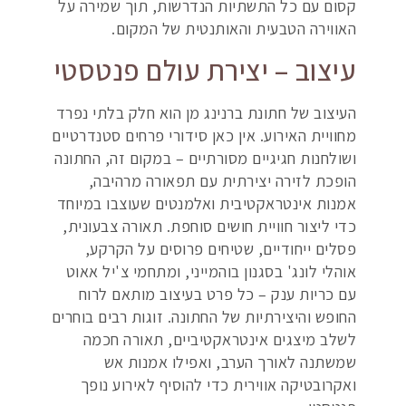
קסום עם כל התשתיות הנדרשות, תוך שמירה על
האווירה הטבעית והאותנטית של המקום.
עיצוב – יצירת עולם פנטסטי
העיצוב של חתונת ברנינג מן הוא חלק בלתי נפרד
מחוויית האירוע. אין כאן סידורי פרחים סטנדרטיים
ושולחנות חגיגיים מסורתיים – במקום זה, החתונה
הופכת לזירה יצירתית עם תפאורה מרהיבה,
אמנות אינטראקטיבית ואלמנטים שעוצבו במיוחד
כדי ליצור חוויית חושים סוחפת. תאורה צבעונית,
פסלים ייחודיים, שטיחים פרוסים על הקרקע,
אוהלי לונג' בסגנון בוהמייני, ומתחמי צ'יל אאוט
עם כריות ענק – כל פרט בעיצוב מותאם לרוח
החופש והיצירתיות של החתונה. זוגות רבים בוחרים
לשלב מיצגים אינטראקטיביים, תאורה חכמה
שמשתנה לאורך הערב, ואפילו אמנות אש
ואקרובטיקה אווירית כדי להוסיף לאירוע נופך