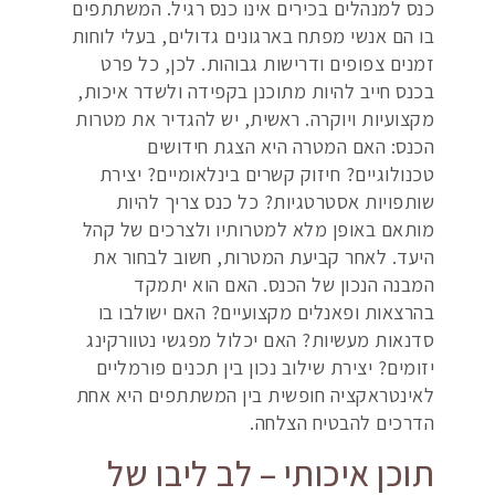
כנס למנהלים בכירים אינו כנס רגיל. המשתתפים
בו הם אנשי מפתח בארגונים גדולים, בעלי לוחות
זמנים צפופים ודרישות גבוהות. לכן, כל פרט
בכנס חייב להיות מתוכנן בקפידה ולשדר איכות,
מקצועיות ויוקרה. ראשית, יש להגדיר את מטרות
הכנס: האם המטרה היא הצגת חידושים
טכנולוגיים? חיזוק קשרים בינלאומיים? יצירת
שותפויות אסטרטגיות? כל כנס צריך להיות
מותאם באופן מלא למטרותיו ולצרכים של קהל
היעד. לאחר קביעת המטרות, חשוב לבחור את
המבנה הנכון של הכנס. האם הוא יתמקד
בהרצאות ופאנלים מקצועיים? האם ישולבו בו
סדנאות מעשיות? האם יכלול מפגשי נטוורקינג
יזומים? יצירת שילוב נכון בין תכנים פורמליים
לאינטראקציה חופשית בין המשתתפים היא אחת
הדרכים להבטיח הצלחה.
תוכן איכותי – לב ליבו של