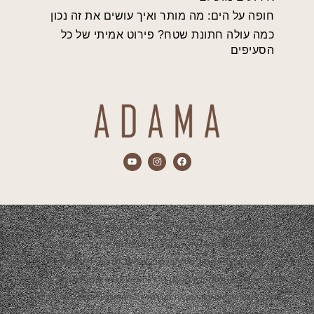
חופה על הים: מה מותר ואיך עושים את זה נכון
כמה עולה חתונת שטח? פירוט אמיתי של כל
הסעיפים
התכנים המוצגים באתר הם אך ורק מתוך אירועים שהופקו ע"י חברת אדמה.
הפקת האירועים תמיד תהיה בשיתוף צדדים נוספים כגון: ריהוט, עיצוב,
קייטרינג, נכסי שטח, סידור פרחים, צלמים, להקות, די ג'יי ועוד…
התכנים המוצגים באתר יהיו באישור קבלני המשנה ובשיתוף פעולה של פרסום
ועבודה משותפת. אם והיה ומצאת תוכן שלא לרוחך ובבעלותך זכויות יוצרים או