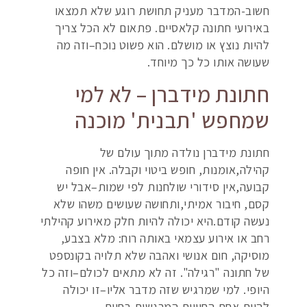
חשוב-המדבר מעניק תחושת רוגע שלא תמצאו
באירועי חתונה קלאסיים. פתאום לא הכל צריך
להיות נוצץ או מושלם. הוא פשוט נוכח–וזה מה
שעושה אותו כל כך מיוחד.
חתונת מידברן – לא למי
שמחפש 'תבנית' מוכנה
חתונת מידברן נולדה מתוך עולם של
קהילה,אומנות, חופש ביטוי וקבלה. אין חופה
קבועה,אין סידורי שולחנות לפי שמות–אבל יש
קסם, חיבור אמיתי,ותחושה שעושים משהו שלא
נעשה קודם.היא יכולה להיות חלק מאירוע קהילתי
רחב או אירוע עצמאי באותה רוח: מלא בצבע,
מוסיקה, חום אנושי ואהבה שלא תלויה בקונספט
של חתונה "רגילה". זה לא מתאים לכולם–וזה כל
היופי. למי שמרגיש שזה מדבר אליו–זו יכולה
להיות אחת החוויות המרגשות בחיים.