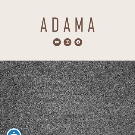
התכנים המוצגים באתר הם אך ורק מתוך אירועים שהופקו ע"י חברת אדמה.
הפקת האירועים תמיד תהיה בשיתוף צדדים נוספים כגון: ריהוט, עיצוב,
קייטרינג, נכסי שטח, סידור פרחים, צלמים, להקות, די ג'יי ועוד…
התכנים המוצגים באתר יהיו באישור קבלני המשנה ובשיתוף פעולה של פרסום
ועבודה משותפת. אם והיה ומצאת תוכן שלא לרוחך ובבעלותך זכויות יוצרים או
קניין רוחני ו/או אין ברצונך שהתוכן יופיע באתר, וגם לא כפרסום חינמי מצידנו,
אנא פנה אלינו בכל דרך שמוצגת כאן באתר או ברשתות החברתיות ואנו נענה
בהקדם האפשרי בכדי לסדר את הבעיה ו/או את אי הנעימות, תודה וסליחה
מראש, צוות אדמה.