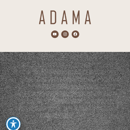
התכנים המוצגים באתר הם אך ורק מתוך אירועים שהופקו ע"י חברת אדמה.
הפקת האירועים תמיד תהיה בשיתוף צדדים נוספים כגון: ריהוט, עיצוב,
קייטרינג, נכסי שטח, סידור פרחים, צלמים, להקות, די ג'יי ועוד…
התכנים המוצגים באתר יהיו באישור קבלני המשנה ובשיתוף פעולה של פרסום
ועבודה משותפת. אם והיה ומצאת תוכן שלא לרוחך ובבעלותך זכויות יוצרים או
קניין רוחני ו/או אין ברצונך שהתוכן יופיע באתר, וגם לא כפרסום חינמי מצידנו,
אנא פנה אלינו בכל דרך שמוצגת כאן באתר או ברשתות החברתיות ואנו נענה
בהקדם האפשרי בכדי לסדר את הבעיה ו/או את אי הנעימות, תודה וסליחה
מראש, צוות אדמה.