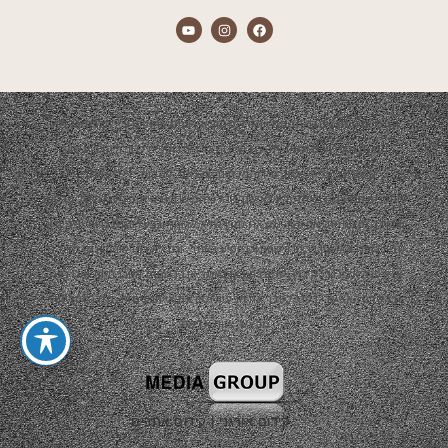
התכנים המוצגים באתר הם אך ורק מתוך אירועים שהופקו ע"י חברת אדמה.
הפקת האירועים תמיד תהיה בשיתוף צדדים נוספים כגון: ריהוט, עיצוב,
קייטרינג, נכסי שטח, סידור פרחים, צלמים, להקות, די ג'יי ועוד…
התכנים המוצגים באתר יהיו באישור קבלני המשנה ובשיתוף פעולה של פרסום
ועבודה משותפת. אם והיה ומצאת תוכן שלא לרוחך ובבעלותך זכויות יוצרים או
קניין רוחני ו/או אין ברצונך שהתוכן יופיע באתר, וגם לא כפרסום חינמי מצידנו,
אנא פנה אלינו בכל דרך שמוצגת כאן באתר או ברשתות החברתיות ואנו נענה
בהקדם האפשרי בכדי לסדר את הבעיה ו/או את אי הנעימות, תודה וסליחה
מראש, צוות אדמה.
קידום אורגני
|
קידום אתרים