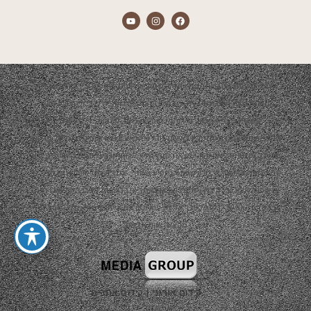
התכנים המוצגים באתר הם אך ורק מתוך אירועים שהופקו ע"י חברת אדמה.
הפקת האירועים תמיד תהיה בשיתוף צדדים נוספים כגון: ריהוט, עיצוב,
קייטרינג, נכסי שטח, סידור פרחים, צלמים, להקות, די ג'יי ועוד…
התכנים המוצגים באתר יהיו באישור קבלני המשנה ובשיתוף פעולה של פרסום
ועבודה משותפת. אם והיה ומצאת תוכן שלא לרוחך ובבעלותך זכויות יוצרים או
קניין רוחני ו/או אין ברצונך שהתוכן יופיע באתר, וגם לא כפרסום חינמי מצידנו,
אנא פנה אלינו בכל דרך שמוצגת כאן באתר או ברשתות החברתיות ואנו נענה
בהקדם האפשרי בכדי לסדר את הבעיה ו/או את אי הנעימות, תודה וסליחה
מראש, צוות אדמה.
קידום אורגני
|
קידום אתרים