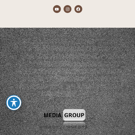
התכנים המוצגים באתר הם אך ורק מתוך אירועים שהופקו ע"י חברת אדמה.
הפקת האירועים תמיד תהיה בשיתוף צדדים נוספים כגון: ריהוט, עיצוב,
קייטרינג, נכסי שטח, סידור פרחים, צלמים, להקות, די ג'יי ועוד…
התכנים המוצגים באתר יהיו באישור קבלני המשנה ובשיתוף פעולה של פרסום
ועבודה משותפת. אם והיה ומצאת תוכן שלא לרוחך ובבעלותך זכויות יוצרים או
קניין רוחני ו/או אין ברצונך שהתוכן יופיע באתר, וגם לא כפרסום חינמי מצידנו,
אנא פנה אלינו בכל דרך שמוצגת כאן באתר או ברשתות החברתיות ואנו נענה
בהקדם האפשרי בכדי לסדר את הבעיה ו/או את אי הנעימות, תודה וסליחה
מראש, צוות אדמה.
קידום אורגני
|
קידום אתרים