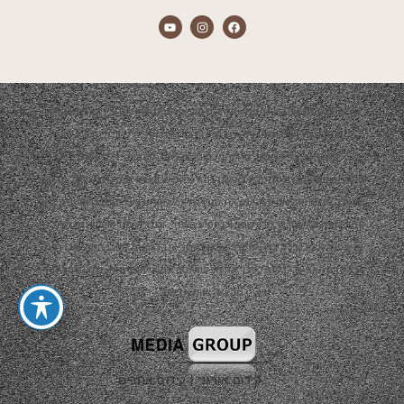
התכנים המוצגים באתר הם אך ורק מתוך אירועים שהופקו ע"י חברת אדמה.
הפקת האירועים תמיד תהיה בשיתוף צדדים נוספים כגון: ריהוט, עיצוב,
קייטרינג, נכסי שטח, סידור פרחים, צלמים, להקות, די ג'יי ועוד…
התכנים המוצגים באתר יהיו באישור קבלני המשנה ובשיתוף פעולה של פרסום
ועבודה משותפת. אם והיה ומצאת תוכן שלא לרוחך ובבעלותך זכויות יוצרים או
קניין רוחני ו/או אין ברצונך שהתוכן יופיע באתר, וגם לא כפרסום חינמי מצידנו,
אנא פנה אלינו בכל דרך שמוצגת כאן באתר או ברשתות החברתיות ואנו נענה
בהקדם האפשרי בכדי לסדר את הבעיה ו/או את אי הנעימות, תודה וסליחה
מראש, צוות אדמה.
קידום אורגני
|
קידום אתרים