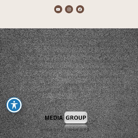
התכנים המוצגים באתר הם אך ורק מתוך אירועים שהופקו ע"י חברת אדמה.
הפקת האירועים תמיד תהיה בשיתוף צדדים נוספים כגון: ריהוט, עיצוב,
קייטרינג, נכסי שטח, סידור פרחים, צלמים, להקות, די ג'יי ועוד…
התכנים המוצגים באתר יהיו באישור קבלני המשנה ובשיתוף פעולה של פרסום
ועבודה משותפת. אם והיה ומצאת תוכן שלא לרוחך ובבעלותך זכויות יוצרים או
קניין רוחני ו/או אין ברצונך שהתוכן יופיע באתר, וגם לא כפרסום חינמי מצידנו,
אנא פנה אלינו בכל דרך שמוצגת כאן באתר או ברשתות החברתיות ואנו נענה
בהקדם האפשרי בכדי לסדר את הבעיה ו/או את אי הנעימות, תודה וסליחה
מראש, צוות אדמה.
קידום אורגני
|
קידום אתרים